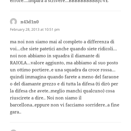
errore….impara a scrivere…BBBBBBBBBBJUVE
n43d1n0
says:
February 28, 2013 at 10:51 pm
ma noi non siamo mai al completo a differenza di
voi…che siete patetici anche quando siete ridicoli…
noi non abbiamo in squadra il diamante di
RAIOLA…valore aggiunto, ma abbiamo al suo posto
un ottimo portiere..e una squadra da croce rossa…
quindi immagina quando farete a meno del faraone
o del diamante grezzo e di tutta la difesa (ti dirò per
la difesa che avete..meglio manchi qualcuno) cosa
riuscirete a dire.. Noi non siamo il
barcellona..eppure non vi facciamo sorridere..a fine
gara..