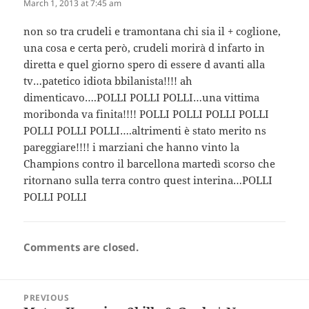
March 1, 2013 at 7:45 am
non so tra crudeli e tramontana chi sia il + coglione,
una cosa e certa però, crudeli morirà d infarto in
diretta e quel giorno spero di essere d avanti alla
tv…patetico idiota bbilanista!!!! ah
dimenticavo….POLLI POLLI POLLI…una vittima
moribonda va finita!!!! POLLI POLLI POLLI POLLI
POLLI POLLI POLLI….altrimenti è stato merito ns
pareggiare!!!! i marziani che hanno vinto la
Champions contro il barcellona martedì scorso che
ritornano sulla terra contro quest interina…POLLI
POLLI POLLI
Comments are closed.
Post
PREVIOUS
navigation