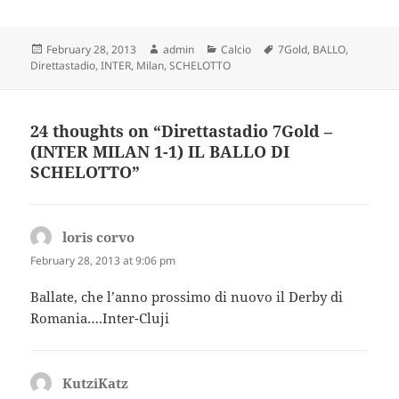
Posted
Author
Categories
Tags
February 28, 2013
admin
Calcio
7Gold
,
BALLO
,
on
Direttastadio
,
INTER
,
Milan
,
SCHELOTTO
24 thoughts on “Direttastadio 7Gold –
(INTER MILAN 1-1) IL BALLO DI
SCHELOTTO”
loris corvo
says:
February 28, 2013 at 9:06 pm
Ballate, che l’anno prossimo di nuovo il Derby di
Romania….Inter-Cluji
KutziKatz
says: