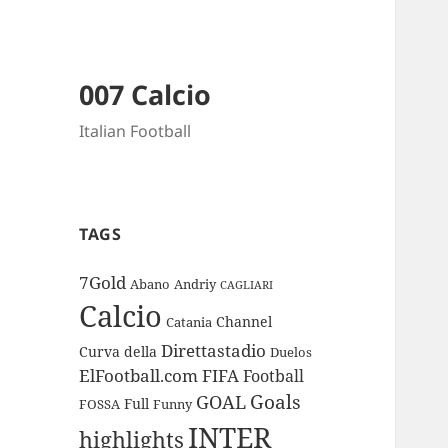
007 Calcio
Italian Football
TAGS
7Gold
Abano
Andriy
CAGLIARI
Calcio
Channel
Catania
Direttastadio
Curva
della
Duelos
ElFootball.com
FIFA
Football
Goals
GOAL
Full
FOSSA
Funny
INTER
highlights