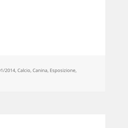
s
01/2014
,
Calcio
,
Canina
,
Esposizione
,