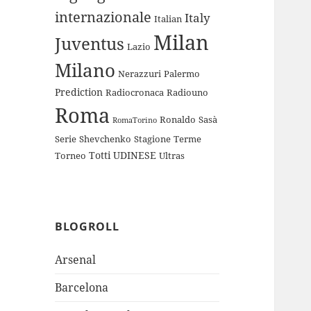
internazionale
Italy
Italian
Milan
Juventus
Lazio
Milano
Nerazzuri
Palermo
Prediction
Radiocronaca
Radiouno
Roma
Ronaldo
Sasà
RomaTorino
Serie
Shevchenko
Stagione
Terme
Totti
UDINESE
Torneo
Ultras
BLOGROLL
Arsenal
Barcelona