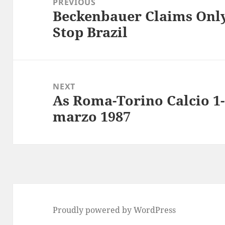
PREVIOUS
Beckenbauer Claims Onl
Previous
Stop Brazil
post:
NEXT
As Roma-Torino Calcio 1-0
Next
marzo 1987
post:
Proudly powered by WordPress