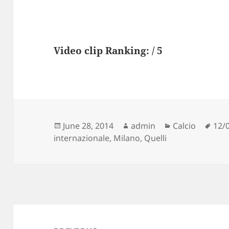
Video clip Ranking: / 5
Posted
Author
Categories
Tag
June 28, 2014
admin
Calcio
12/
on
internazionale
,
Milano
,
Quelli
Post
navigation