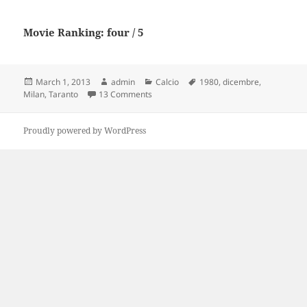
Movie Ranking: four / 5
Posted
Author
Categories
Tags
March 1, 2013
admin
Calcio
1980
,
dicembre
,
on
on Taranto 3-0 Milan 7 dicembre 1980
Milan
,
Taranto
13 Comments
Proudly powered by WordPress