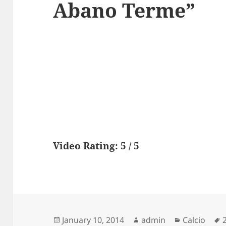
Abano Terme”
Video Rating: 5 / 5
Posted
Author
Categories
January 10, 2014
admin
Calcio