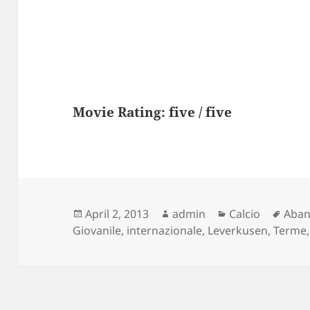
Movie Rating: five / five
Posted
Author
Categories
Tags
April 2, 2013
admin
Calcio
Aba
on
Giovanile
,
internazionale
,
Leverkusen
,
Terme