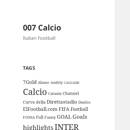
007 Calcio
Italian Football
TAGS
7Gold
Abano
Andriy
CAGLIARI
Calcio
Channel
Catania
Direttastadio
Curva
della
Duelos
ElFootball.com
FIFA
Football
Goals
GOAL
Full
FOSSA
Funny
INTER
highlights