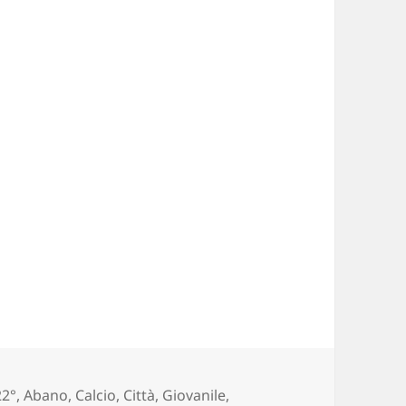
Tags
22°
,
Abano
,
Calcio
,
Città
,
Giovanile
,