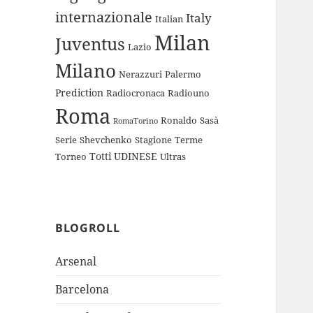
internazionale
Italy
Italian
Milan
Juventus
Lazio
Milano
Nerazzuri
Palermo
Prediction
Radiocronaca
Radiouno
Roma
Ronaldo
Sasà
RomaTorino
Serie
Shevchenko
Stagione
Terme
Totti
UDINESE
Torneo
Ultras
BLOGROLL
Arsenal
Barcelona