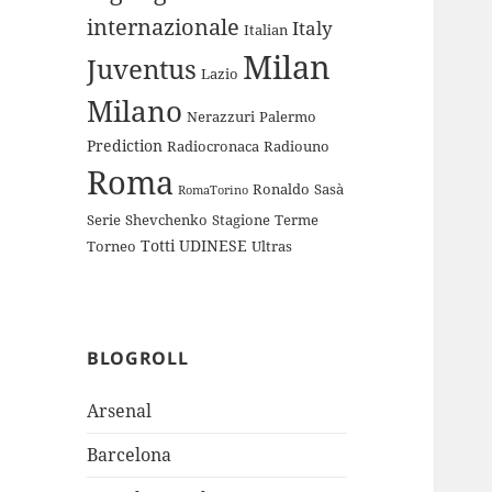
internazionale
Italy
Italian
Milan
Juventus
Lazio
Milano
Nerazzuri
Palermo
Prediction
Radiocronaca
Radiouno
Roma
Ronaldo
Sasà
RomaTorino
Serie
Shevchenko
Stagione
Terme
Totti
UDINESE
Torneo
Ultras
BLOGROLL
Arsenal
Barcelona