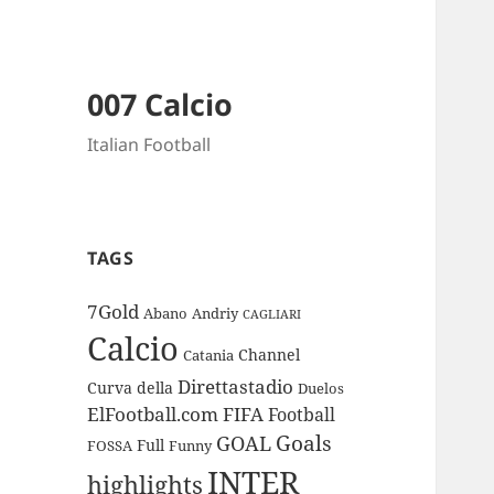
007 Calcio
Italian Football
TAGS
7Gold
Abano
Andriy
CAGLIARI
Calcio
Channel
Catania
Direttastadio
Curva
della
Duelos
ElFootball.com
FIFA
Football
Goals
GOAL
Full
FOSSA
Funny
INTER
highlights