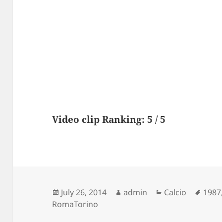
Video clip Ranking: 5 / 5
Posted
Author
Categories
Tags
July 26, 2014
admin
Calcio
1987
on
RomaTorino