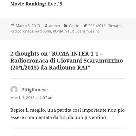
Movie Ranking: five / 5
Posted
Author
Categories
Tags
March 3, 2013
admin
Calcio
20/1/2013
,
Giovanni
,
on
Radiocronaca
,
Radiouno
,
ROMAINTER
,
Scaramuzzino
2 thoughts on “ROMA-INTER 1-1 –
Radiocronaca di Giovanni Scaramuzzino
(20/1/2013) da Radiouno RAI”
Pitiglianese
says:
March 3, 2013 at 2:07 am
Repice il meglio, una partita cosi importante non pio
essere commentata da lui, da uno Juventino