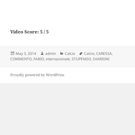
Video Score: 5 / 5
Posted
Author
Categories
Tags
May 3, 2014
admin
Calcio
Calcio
,
CARESSA
,
on
COMMENTO
,
FABIO
,
internazionale
,
STUPENDO
,
SVARIONI
Proudly powered by WordPress