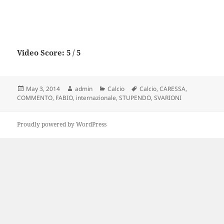
Video Score: 5 / 5
Posted
Author
Categories
Tags
May 3, 2014
admin
Calcio
Calcio
,
CARESSA
,
on
COMMENTO
,
FABIO
,
internazionale
,
STUPENDO
,
SVARIONI
Proudly powered by WordPress