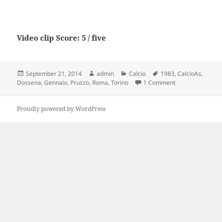
Video clip Score: 5 / five
Posted
Author
Categories
Tags
September 21, 2014
admin
Calcio
1983
,
CalcioAs
,
on
on Torino Calcio
Dossena
,
Gennaio
,
Pruzzo
,
Roma
,
Torino
1 Comment
Proudly powered by WordPress