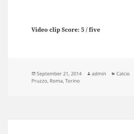
Video clip Score: 5 / five
Posted
Author
Categor
September 21, 2014
admin
Calcio
on
Pruzzo
,
Roma
,
Torino