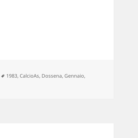
ies
Tags
1983
,
CalcioAs
,
Dossena
,
Gennaio
,