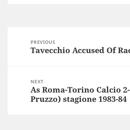
Post
navigation
PREVIOUS
Tavecchio Accused Of Ra
Previous
post:
NEXT
As Roma-Torino Calcio 2-
Next
Pruzzo) stagione 1983-84
post: