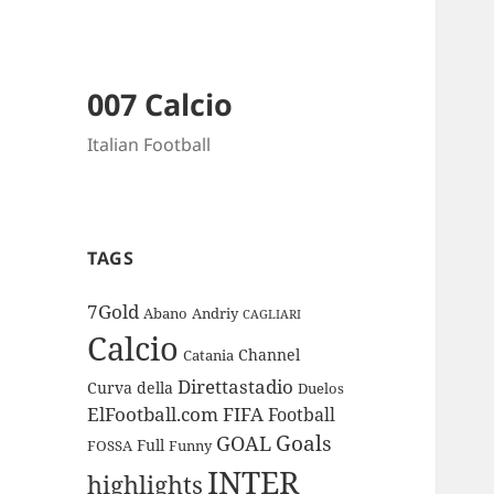
007 Calcio
Italian Football
TAGS
7Gold
Abano
Andriy
CAGLIARI
Calcio
Channel
Catania
Direttastadio
Curva
della
Duelos
ElFootball.com
FIFA
Football
Goals
GOAL
Full
FOSSA
Funny
INTER
highlights