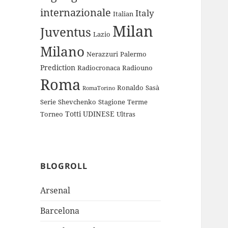
internazionale
Italy
Italian
Milan
Juventus
Lazio
Milano
Nerazzuri
Palermo
Prediction
Radiocronaca
Radiouno
Roma
Ronaldo
Sasà
RomaTorino
Serie
Shevchenko
Stagione
Terme
Totti
UDINESE
Torneo
Ultras
BLOGROLL
Arsenal
Barcelona