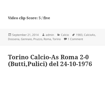
Video clip Score: 5 / five
Posted
Author
Categories
Tags
September 21, 2014
admin
Calcio
1983
,
CalcioAs
,
on
on Torino Calcio
Dossena
,
Gennaio
,
Pruzzo
,
Roma
,
Torino
1 Comment
Torino Calcio-As Roma 2-0
(Butti,Pulici) del 24-10-1976