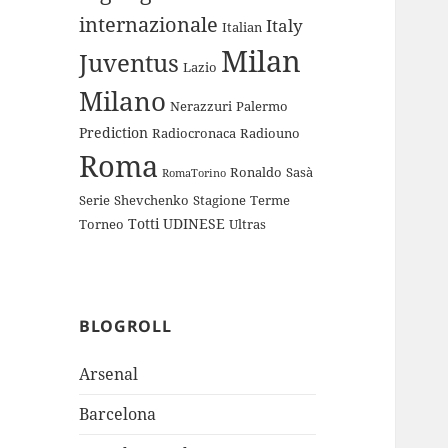
internazionale
Italy
Italian
Milan
Juventus
Lazio
Milano
Nerazzuri
Palermo
Prediction
Radiocronaca
Radiouno
Roma
Ronaldo
Sasà
RomaTorino
Serie
Shevchenko
Stagione
Terme
Totti
UDINESE
Torneo
Ultras
BLOGROLL
Arsenal
Barcelona