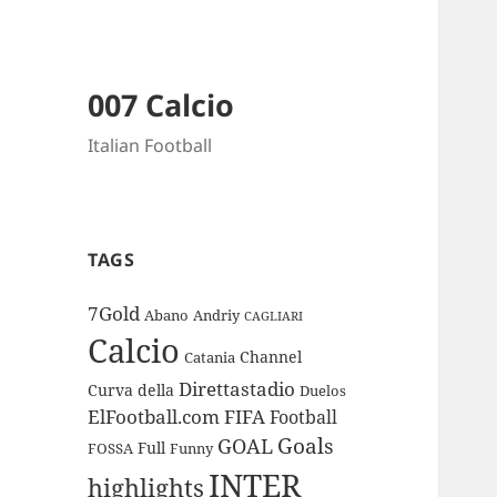
007 Calcio
Italian Football
TAGS
7Gold
Abano
Andriy
CAGLIARI
Calcio
Channel
Catania
Direttastadio
Curva
della
Duelos
ElFootball.com
FIFA
Football
Goals
GOAL
Full
FOSSA
Funny
INTER
highlights