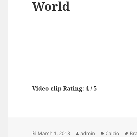
World
Video clip Rating: 4 / 5
Posted
Author
Categories
Ta
March 1, 2013
admin
Calcio
Br