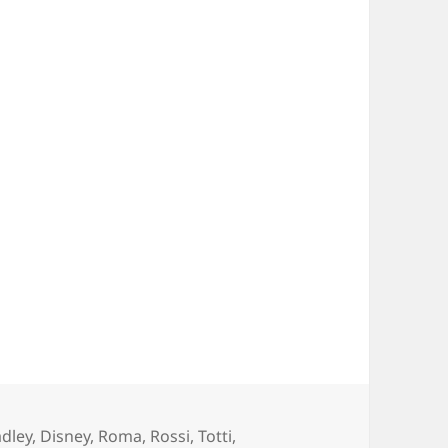
gs
adley
,
Disney
,
Roma
,
Rossi
,
Totti
,